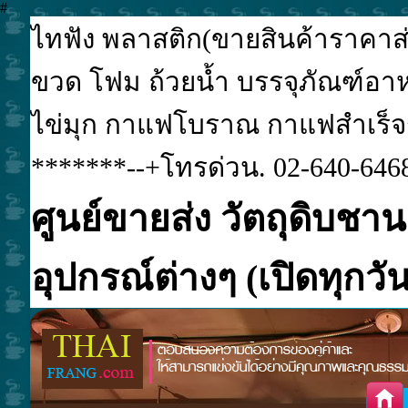
#
ไทฟัง พลาสติก(ขายสินค้าราคาส่ง
ขวด โฟม ถ้วยน้ำ บรรจุภัณฑ์อาหา
ไข่มุก กาแฟโบราณ กาแฟสำเร็จรูป
*******--+โทรด่วน. 02-640-6468
ศูนย์ขายส่ง วัตถุดิบชาน
อุปกรณ์ต่างๆ (เปิดทุกวัน.