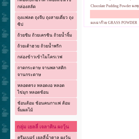
Chocolate Pudding Powder ผงพุ
กล่องสลัด
ถุงแฟลต ถุงจีบ ถุงสายเดี่ยว ถุง
ผงเฉาก๊วย GRASS POWDER
ซิป
ถ้วยชิม ถ้วยเครซิน ถ้วยน้ำจิ้ม
ถ้วยเต้าฮวย ถ้วยน้ำพริก
กล่องข้าวเข้าไมโครเวฟ
ถาดกระดาษ จานพลาสติก
จานกระดาษ
หลอดตรง หลอดงอ หลอด
ไข่มุก หลอดช้อน
ช้อนส้อม ช้อนคนกาแฟ ส้อม
จิ้มผลไม้
กลุ่ม เยลลี่ เจลาติน ผงวุ้น
ครีมเบอร์ เยลลี่น้ำตาล ผงวุ้น