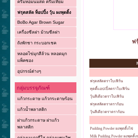
ครีมหอมนมสด ครีมเทียม
ฟรุตสลัด ท็อปปิ้ง วุ้น ผงพุดดิ้ง
BoBo Agar Brown Sugar
เครื่องซีลฝา ม้วนซีลฝา
ฟร
ถังพักชา กระบอกเชค
หลอดไข่มุกสีล้วน หลอดมุก
แพ็คซอง
ส
อุปกรณ์ต่างๆ
ฟรุตสลัดตราใบเฟิร์น
กลุ่มบรรจุภัณฑ์
ทุตตี้แอปเปิ้ลตราใบเฟิร์น
วุ้นสีเดียวตราใบเฟิร์น
แก้วกระดาษ แก้วกระดาษร้อน
ฟรุตสลัดตราดราก้อน
แก้วน้ำพลาสติก
วุ้นสีเดียวตราดราก้อน
ฝาแก้วกระดาษ ฝาแก้ว
พลาสติก
Pudding Powder ผงพุดดิ้งไข่
Milk Pudding Powder ผงพุดดิ้
กล่องเบเกอรี่ใส กล่องแซนวิช