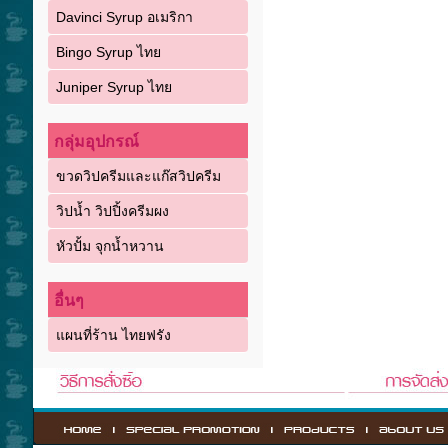
Davinci Syrup อเมริกา
Bingo Syrup ไทย
Juniper Syrup ไทย
กลุ่มอุปกรณ์
ขวดวิปครีมและแก๊สวิปครีม
วิปน้ำ วิปปิ้งครีมผง
หัวปั้ม จุกน้ำหวาน
อื่นๆ
แผนที่ร้าน ไทยฟรัง