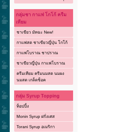
กลุ่มชา กาแฟ โกโก้ ครีม
เทียม
ชาเขียว มัทฉะ New!
กาแฟสด ชาเขียวญี่ปุ่น โกโก้
กาแฟโบราณ ชาปราณ
ชาเขียวญี่ปุ่น กาแฟโบราณ
ครีมเทียม ครีมนมสด นมผง
นมสด เกล็ดช็อค
กลุ่ม Syrup Topping
ท็อปปิ้ง
Monin Syrup ฝรั่งเศส
Torani Syrup อเมริกา