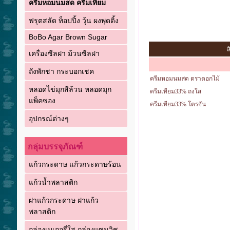
ครีมหอมนมสด ครีมเทียม
ฟรุตสลัด ท็อปปิ้ง วุ้น ผงพุดดิ้ง
BoBo Agar Brown Sugar
ส
เครื่องซีลฝา ม้วนซีลฝา
ถังพักชา กระบอกเชค
ครีมหอมนมสด ตราดอกไม้
หลอดไข่มุกสีล้วน หลอดมุก
ครีมเทียม33% ถงใส
แพ็คซอง
ครีมเทียม33% โตรจัน
อุปกรณ์ต่างๆ
กลุ่มบรรจุภัณฑ์
แก้วกระดาษ แก้วกระดาษร้อน
แก้วน้ำพลาสติก
ฝาแก้วกระดาษ ฝาแก้ว
พลาสติก
กล่องเบเกอรี่ใส กล่องแซนวิช