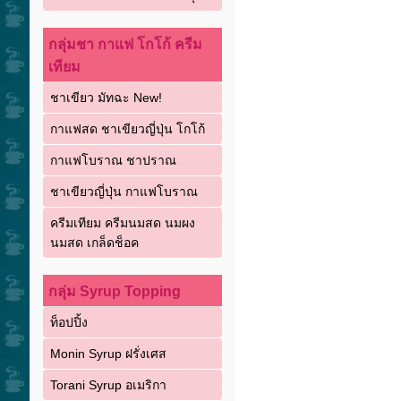
กลุ่มชา กาแฟ โกโก้ ครีม
เทียม
ชาเขียว มัทฉะ New!
กาแฟสด ชาเขียวญี่ปุ่น โกโก้
กาแฟโบราณ ชาปราณ
ชาเขียวญี่ปุ่น กาแฟโบราณ
ครีมเทียม ครีมนมสด นมผง
นมสด เกล็ดช็อค
กลุ่ม Syrup Topping
ท็อปปิ้ง
Monin Syrup ฝรั่งเศส
Torani Syrup อเมริกา