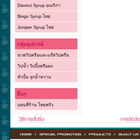
Davinci Syrup อเมริกา
Bingo Syrup ไทย
Juniper Syrup ไทย
กลุ่มอุปกรณ์
ขวดวิปครีมและแก๊สวิปครีม
วิปน้ำ วิปปิ้งครีมผง
หัวปั้ม จุกน้ำหวาน
อื่นๆ
แผนที่ร้าน ไทยฟรัง