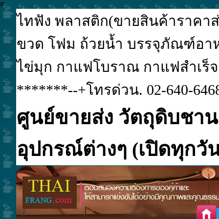
#
ไทฟัง พลาสติก(ขายสินค้าราคาส่ง
ขวด โฟม ถ้วยน้ำ บรรจุภัณฑ์อาหา
ไข่มุก กาแฟโบราณ กาแฟสำเร็จรูป
*******--+โทรด่วน. 02-640-6468
ศูนย์ขายส่ง วัตถุดิบชาน
อุปกรณ์ต่างๆ (เปิดทุกวัน.