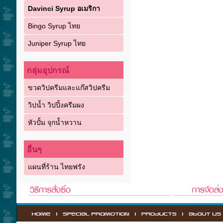
Davinci Syrup อเมริกา
Bingo Syrup ไทย
Juniper Syrup ไทย
กลุ่มอุปกรณ์
ขวดวิปครีมและแก๊สวิปครีม
วิปน้ำ วิปปิ้งครีมผง
หัวปั้ม จุกน้ำหวาน
อื่นๆ
แผนที่ร้าน ไทยฟรัง