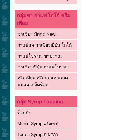
กลุ่มชา กาแฟ โกโก้ ครีม
เทียม
ชาเขียว มัทฉะ New!
กาแฟสด ชาเขียวญี่ปุ่น โกโก้
กาแฟโบราณ ชาปราณ
ชาเขียวญี่ปุ่น กาแฟโบราณ
ครีมเทียม ครีมนมสด นมผง
นมสด เกล็ดช็อค
กลุ่ม Syrup Topping
ท็อปปิ้ง
Monin Syrup ฝรั่งเศส
Torani Syrup อเมริกา