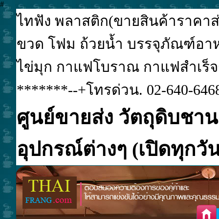
#
ไทฟัง พลาสติก(ขายสินค้าราคาส่ง
ขวด โฟม ถ้วยน้ำ บรรจุภัณฑ์อาหา
ไข่มุก กาแฟโบราณ กาแฟสำเร็จรูป
*******--+โทรด่วน. 02-640-6468
ศูนย์ขายส่ง วัตถุดิบชาน
อุปกรณ์ต่างๆ (เปิดทุกวัน.