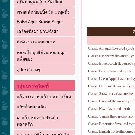
ครีมหอมนมสด ครีมเทียม
ฟรุตสลัด ท็อปปิ้ง วุ้น ผงพุดดิ้ง
BoBo Agar Brown Sugar
เครื่องซีลฝา ม้วนซีลฝา
ส
ถังพักชา กระบอกเชค
Classic Almond flavoured syrub
หลอดไข่มุกสีล้วน หลอดมุก
Classic Raspberry flavoured syr
แพ็คซอง
Classic Butterscotch flavoured s
อุปกรณ์ต่างๆ
Classic Peach flavoured syrub
Classic Green Apple flavoured s
กลุ่มบรรจุภัณฑ์
Classic Hazelnut flavoured syru
Classic Strawberry flavoured sy
แก้วกระดาษ แก้วกระดาษร้อน
Classic Caramel flavoured syrub
แก้วน้ำพลาสติก
Classic Kiwi flavoured syrub
Classic Vanilla flavoured syrub
ฝาแก้วกระดาษ ฝาแก้ว
พลาสติก
Classic Pepermint flavoured syr
Classic English Toffeeflavoured
กล่องเบเกอรี่ใส กล่องแซนวิช