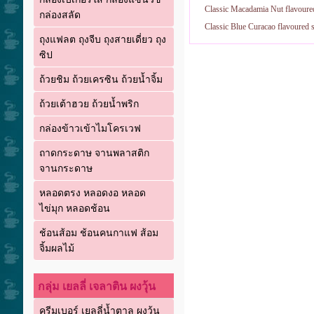
Classic Macadamia Nut flavoure
กล่องสลัด
Classic Blue Curacao flavoured 
ถุงแฟลต ถุงจีบ ถุงสายเดี่ยว ถุง
ซิป
ถ้วยชิม ถ้วยเครซิน ถ้วยน้ำจิ้ม
ถ้วยเต้าฮวย ถ้วยน้ำพริก
กล่องข้าวเข้าไมโครเวฟ
ถาดกระดาษ จานพลาสติก
จานกระดาษ
หลอดตรง หลอดงอ หลอด
ไข่มุก หลอดช้อน
ช้อนส้อม ช้อนคนกาแฟ ส้อม
จิ้มผลไม้
กลุ่ม เยลลี่ เจลาติน ผงวุ้น
ครีมเบอร์ เยลลี่น้ำตาล ผงวุ้น