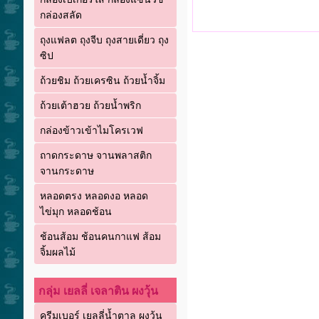
กล่องสลัด
ถุงแฟลต ถุงจีบ ถุงสายเดี่ยว ถุง
ซิป
ถ้วยชิม ถ้วยเครซิน ถ้วยน้ำจิ้ม
ถ้วยเต้าฮวย ถ้วยน้ำพริก
กล่องข้าวเข้าไมโครเวฟ
ถาดกระดาษ จานพลาสติก
จานกระดาษ
หลอดตรง หลอดงอ หลอด
ไข่มุก หลอดช้อน
ช้อนส้อม ช้อนคนกาแฟ ส้อม
จิ้มผลไม้
กลุ่ม เยลลี่ เจลาติน ผงวุ้น
ครีมเบอร์ เยลลี่น้ำตาล ผงวุ้น