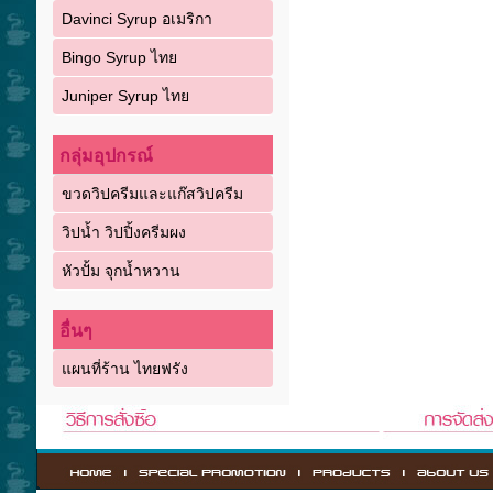
Davinci Syrup อเมริกา
Bingo Syrup ไทย
Juniper Syrup ไทย
กลุ่มอุปกรณ์
ขวดวิปครีมและแก๊สวิปครีม
วิปน้ำ วิปปิ้งครีมผง
หัวปั้ม จุกน้ำหวาน
อื่นๆ
แผนที่ร้าน ไทยฟรัง