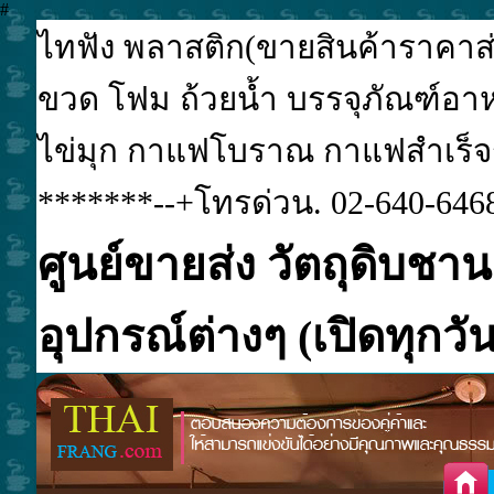
#
ไทฟัง พลาสติก(ขายสินค้าราคาส่ง
ขวด โฟม ถ้วยน้ำ บรรจุภัณฑ์อาหา
ไข่มุก กาแฟโบราณ กาแฟสำเร็จรูป
*******--+โทรด่วน. 02-640-6468
ศูนย์ขายส่ง วัตถุดิบชาน
อุปกรณ์ต่างๆ (เปิดทุกวัน.