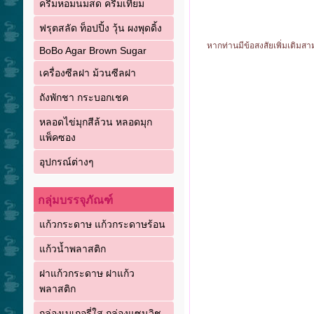
ครีมหอมนมสด ครีมเทียม
ฟรุตสลัด ท็อปปิ้ง วุ้น ผงพุดดิ้ง
หากท่านมีข้อสงสัยเพิ่มเติมส
BoBo Agar Brown Sugar
เครื่องซีลฝา ม้วนซีลฝา
ถังพักชา กระบอกเชค
หลอดไข่มุกสีล้วน หลอดมุก
แพ็คซอง
อุปกรณ์ต่างๆ
กลุ่มบรรจุภัณฑ์
แก้วกระดาษ แก้วกระดาษร้อน
แก้วน้ำพลาสติก
ฝาแก้วกระดาษ ฝาแก้ว
พลาสติก
กล่องเบเกอรี่ใส กล่องแซนวิช