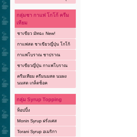
กลุ่มชา กาแฟ โกโก้ ครีม
เทียม
ชาเขียว มัทฉะ New!
กาแฟสด ชาเขียวญี่ปุ่น โกโก้
กาแฟโบราณ ชาปราณ
ชาเขียวญี่ปุ่น กาแฟโบราณ
ครีมเทียม ครีมนมสด นมผง
นมสด เกล็ดช็อค
กลุ่ม Syrup Topping
ท็อปปิ้ง
Monin Syrup ฝรั่งเศส
Torani Syrup อเมริกา