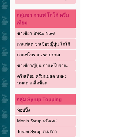
กลุ่มชา กาแฟ โกโก้ ครีม
เทียม
ชาเขียว มัทฉะ New!
กาแฟสด ชาเขียวญี่ปุ่น โกโก้
กาแฟโบราณ ชาปราณ
ชาเขียวญี่ปุ่น กาแฟโบราณ
ครีมเทียม ครีมนมสด นมผง
นมสด เกล็ดช็อค
กลุ่ม Syrup Topping
ท็อปปิ้ง
Monin Syrup ฝรั่งเศส
Torani Syrup อเมริกา