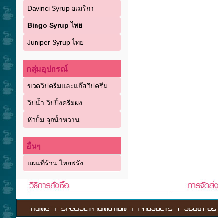
Davinci Syrup อเมริกา
Bingo Syrup ไทย
Juniper Syrup ไทย
กลุ่มอุปกรณ์
ขวดวิปครีมและแก๊สวิปครีม
วิปน้ำ วิปปิ้งครีมผง
หัวปั้ม จุกน้ำหวาน
อื่นๆ
แผนที่ร้าน ไทยฟรัง