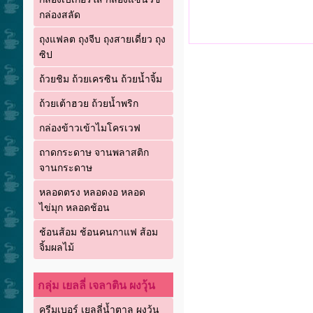
กล่องสลัด
ถุงแฟลต ถุงจีบ ถุงสายเดี่ยว ถุง
ซิป
ถ้วยชิม ถ้วยเครซิน ถ้วยน้ำจิ้ม
ถ้วยเต้าฮวย ถ้วยน้ำพริก
กล่องข้าวเข้าไมโครเวฟ
ถาดกระดาษ จานพลาสติก
จานกระดาษ
หลอดตรง หลอดงอ หลอด
ไข่มุก หลอดช้อน
ช้อนส้อม ช้อนคนกาแฟ ส้อม
จิ้มผลไม้
กลุ่ม เยลลี่ เจลาติน ผงวุ้น
ครีมเบอร์ เยลลี่น้ำตาล ผงวุ้น