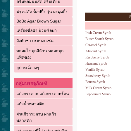
ครีมหอมนมสด ครีมเทียม
ฟรุตสลัด ท็อปปิ้ง วุ้น ผงพุดดิ้ง
ส
BoBo Agar Brown Sugar
เครื่องซีลฝา ม้วนซีลฝา
Irish Cream Syrub
Butter Scotch Syrub
ถังพักชา กระบอกเชค
Caramel Syrub
หลอดไข่มุกสีล้วน หลอดมุก
Almond Syrub
แพ็คซอง
Respberry Syrub
Hazelnut Syrub
อุปกรณ์ต่างๆ
Vanilla Syrub
Strawberry Syrub
Banana Syrub
กลุ่มบรรจุภัณฑ์
Milk Cream Syrub
แก้วกระดาษ แก้วกระดาษร้อน
Peppermint Syrub
แก้วน้ำพลาสติก
ฝาแก้วกระดาษ ฝาแก้ว
พลาสติก
กล่องเบเกอรี่ใส กล่องแซนวิช