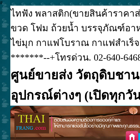
#
ไทฟัง พลาสติก(ขายสินค้าราคาส่ง
ขวด โฟม ถ้วยน้ำ บรรจุภัณฑ์อาหา
ไข่มุก กาแฟโบราณ กาแฟสำเร็จรูป
*******--+โทรด่วน. 02-640-6468
ศูนย์ขายส่ง วัตถุดิบชาน
อุปกรณ์ต่างๆ (เปิดทุกวัน.