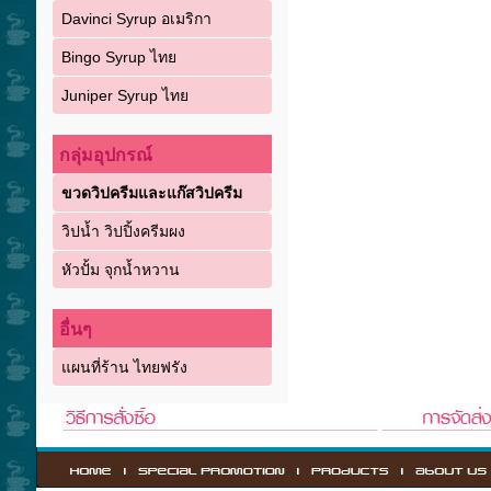
Davinci Syrup อเมริกา
Bingo Syrup ไทย
Juniper Syrup ไทย
กลุ่มอุปกรณ์
ขวดวิปครีมและแก๊สวิปครีม
วิปน้ำ วิปปิ้งครีมผง
หัวปั้ม จุกน้ำหวาน
อื่นๆ
แผนที่ร้าน ไทยฟรัง