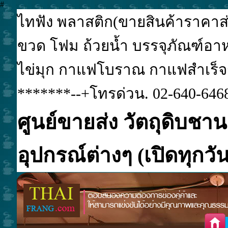
#
ไทฟัง พลาสติก(ขายสินค้าราคาส่ง
ขวด โฟม ถ้วยน้ำ บรรจุภัณฑ์อาหา
ไข่มุก กาแฟโบราณ กาแฟสำเร็จรูป
*******--+โทรด่วน. 02-640-6468
ศูนย์ขายส่ง วัตถุดิบชาน
อุปกรณ์ต่างๆ (เปิดทุกวัน.