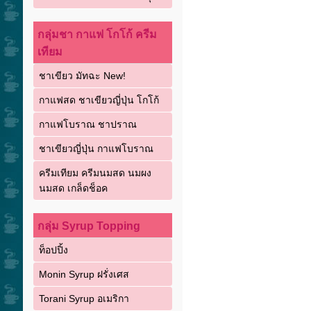
กลุ่มชา กาแฟ โกโก้ ครีม
เทียม
ชาเขียว มัทฉะ New!
กาแฟสด ชาเขียวญี่ปุ่น โกโก้
กาแฟโบราณ ชาปราณ
ชาเขียวญี่ปุ่น กาแฟโบราณ
ครีมเทียม ครีมนมสด นมผง
นมสด เกล็ดช็อค
กลุ่ม Syrup Topping
ท็อปปิ้ง
Monin Syrup ฝรั่งเศส
Torani Syrup อเมริกา