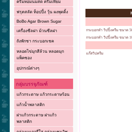
ครีมหอมนมสด ครีมเทียม
ฟรุตสลัด ท็อปปิ้ง วุ้น ผงพุดดิ้ง
ส
BoBo Agar Brown Sugar
กระบอกทำ วิปปิ้งครีม ขนาด 5
เครื่องซีลฝา ม้วนซีลฝา
กระบอกทำ วิปปิ้งครีม ขนาด 1
ถังพักชา กระบอกเชค
หลอดไข่มุกสีล้วน หลอดมุก
แก๊สวิปครีม
แพ็คซอง
อุปกรณ์ต่างๆ
กลุ่มบรรจุภัณฑ์
แก้วกระดาษ แก้วกระดาษร้อน
แก้วน้ำพลาสติก
ฝาแก้วกระดาษ ฝาแก้ว
พลาสติก
กล่องเบเกอรี่ใส กล่องแซนวิช